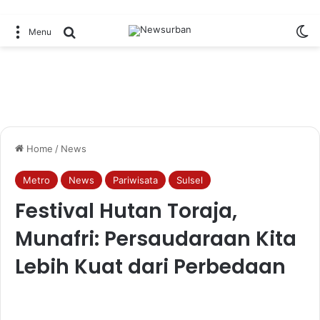
Sw
Search for
Menu
Home
/
News
Metro
News
Pariwisata
Sulsel
Festival Hutan Toraja,
Munafri: Persaudaraan Kita
Lebih Kuat dari Perbedaan