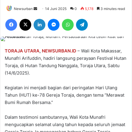
Send
Newsurban
14 Juni 2025
0
5,178
3 minutes read
an
Facebook
X
LinkedIn
Messenger
WhatsApp
Telegram
email
TORAJA UTARA
,
NEWSURBAN.ID
– Wali Kota Makassar,
Munafri Arifuddin, hadiri langsung perayaan Festival Hutan
Toraja, di Hutan Tandung Nanggala, Toraja Utara, Sabtu
(14/6/2025).
Kegiatan ini menjadi bagian dari peringatan Hari Ulang
Tahun (HUT) ke-78 Gereja Toraja, dengan tema “Merawat
Bumi Rumah Bersama.”
Dalam testimoni sambutannya, Wali Kota Munafri
mengucapkan selamat ulang tahun kepada seluruh jemaat
Gereja Toraja. Ia menegaskan bahwa Gereja Toraja