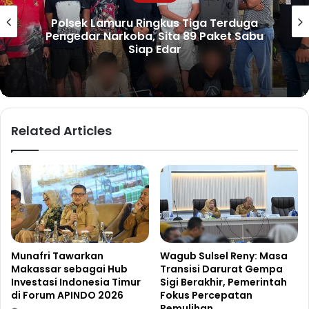
Pendampingan Kalla Institute Bantu IRT
Sambusa Pangkep Tingkatkan Produksi
dan Pemasaran Digital
Related Articles
Munafri Tawarkan
Wagub Sulsel Reny: Masa
Makassar sebagai Hub
Transisi Darurat Gempa
Investasi Indonesia Timur
Sigi Berakhir, Pemerintah
di Forum APINDO 2026
Fokus Percepatan
Pemulihan