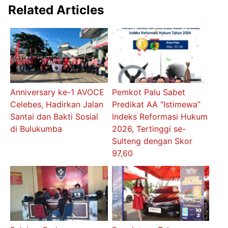
Related Articles
Anniversary ke-1 AVOCE
Pemkot Palu Sabet
Celebes, Hadirkan Jalan
Predikat AA “Istimewa”
Santai dan Bakti Sosial
Indeks Reformasi Hukum
di Bulukumba
2026, Tertinggi se-
Sulteng dengan Skor
97,60