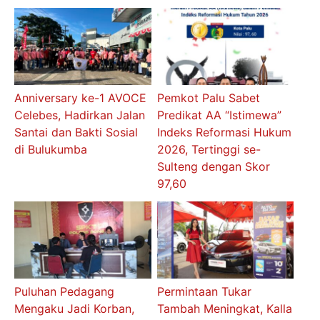
Anniversary ke-1 AVOCE
Pemkot Palu Sabet
Celebes, Hadirkan Jalan
Predikat AA “Istimewa”
Santai dan Bakti Sosial
Indeks Reformasi Hukum
di Bulukumba
2026, Tertinggi se-
Sulteng dengan Skor
97,60
Puluhan Pedagang
Permintaan Tukar
Mengaku Jadi Korban,
Tambah Meningkat, Kalla