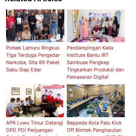
Polsek Lamuru Ringkus
Pendampingan Kalla
Tiga Terduga Pengedar
Institute Bantu IRT
Narkoba, Sita 89 Paket
Sambusa Pangkep
Sabu Siap Edar
Tingkatkan Produksi dan
Pemasaran Digital
APR Luwu Timur Datangi
Bappeda Kota Palu Kick
DPD PDI Perjuangan
Off Bimtek Penginputan