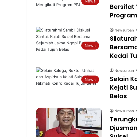
News
Bersifat
Program
Newsurban
Silatura
Bersama
News
Kedai Tu
Newsurban
Selain K
News
Kejati S
Belas
Newsurban
Terungka
Djusman
Sulsel