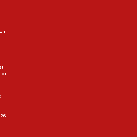
uan
st
 di
0
026