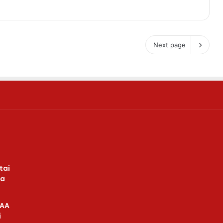
Next page
tai
ba
 AA
i