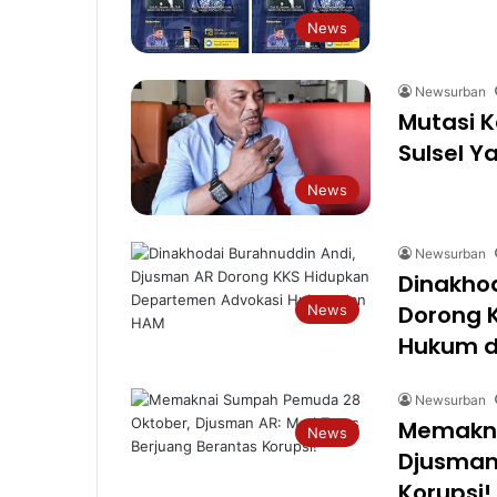
News
Newsurban
Mutasi K
Sulsel Y
News
Newsurban
Dinakho
Dorong 
News
Hukum 
Newsurban
Memakna
News
Djusman 
Korupsi!