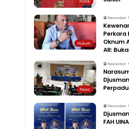
Politik
Newsurban
Kewenan
Perkara 
Oknum Aj
Hukum
AR: Buka
Newsurban
Narasum
Djusman 
Perpadua
News
Newsurban
Djusman
FAH UINA