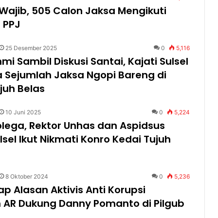
 Wajib, 505 Calon Jaksa Mengikuti
 PPJ
25 Desember 2025
0
5,116
hmi Sambil Diskusi Santai, Kajati Sulsel
 Sejumlah Jaksa Ngopi Bareng di
juh Belas
10 Juni 2025
0
5,224
olega, Rektor Unhas dan Aspidsus
ulsel Ikut Nikmati Konro Kedai Tujuh
8 Oktober 2024
0
5,236
p Alasan Aktivis Anti Korupsi
 AR Dukung Danny Pomanto di Pilgub