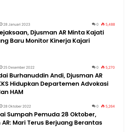
28 Januari 2023
0
5,488
ejaksaan, Djusman AR Minta Kajati
ang Baru Monitor Kinerja Kajari
25 Desember 2022
0
5,270
dai Burhanuddin Andi, Djusman AR
KKS Hidupkan Departemen Advokasi
dan HAM
28 Oktober 2022
0
5,264
i Sumpah Pemuda 28 Oktober,
AR: Mari Terus Berjuang Berantas