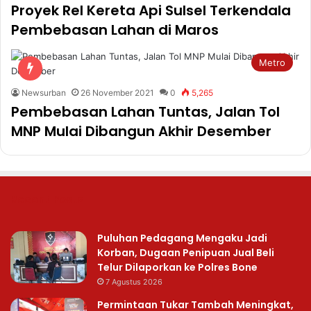
Proyek Rel Kereta Api Sulsel Terkendala
Pembebasan Lahan di Maros
Metro
Newsurban
26 November 2021
0
5,265
Pembebasan Lahan Tuntas, Jalan Tol
MNP Mulai Dibangun Akhir Desember
Recent Posts
Puluhan Pedagang Mengaku Jadi
Korban, Dugaan Penipuan Jual Beli
Telur Dilaporkan ke Polres Bone
7 Agustus 2026
Permintaan Tukar Tambah Meningkat,