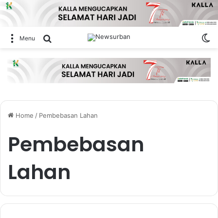
Sw
Search for
Menu
Home
/
Pembebasan Lahan
Pembebasan
Lahan