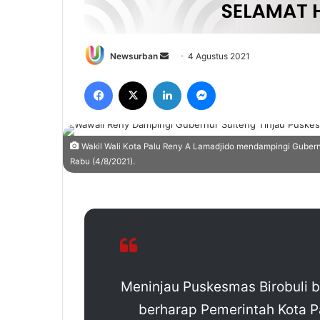
Send
Newsurban
4 Agustus 2021
an
Facebook
X
LinkedIn
Messenger
email
Wakil Wali Kota Palu Reny A Lamadjido mendampingi Gubern
Rabu (4/8/2021).
Meninjau Puskesmas Birobuli 
berharap Pemerintah Kota P