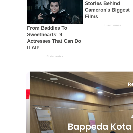
R
4 
Bappeda Kota P