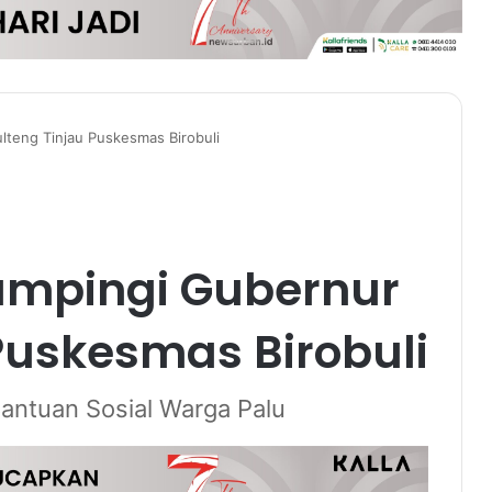
lteng Tinjau Puskesmas Birobuli
ampingi Gubernur
Puskesmas Birobuli
antuan Sosial Warga Palu