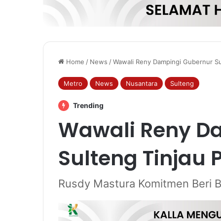
Home
/
News
/
Wawali Reny Dampingi Gubernur Su
Metro
News
Nusantara
Sulteng
Trending
Wawali Reny D
Sulteng Tinjau 
Rusdy Mastura Komitmen Beri B