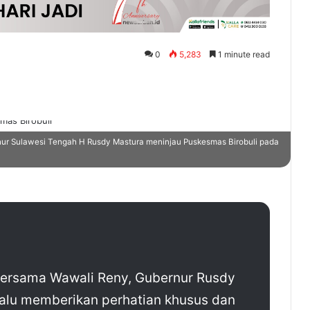
0
5,283
1 minute read
ur Sulawesi Tengah H Rusdy Mastura meninjau Puskesmas Birobuli pada
bersama Wawali Reny, Gubernur Rusdy
alu memberikan perhatian khusus dan