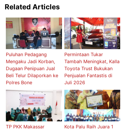
Related Articles
Puluhan Pedagang
Permintaan Tukar
Mengaku Jadi Korban,
Tambah Meningkat, Kalla
Dugaan Penipuan Jual
Toyota Trust Bukukan
Beli Telur Dilaporkan ke
Penjualan Fantastis di
Polres Bone
Juli 2026
TP PKK Makassar
Kota Palu Raih Juara 1