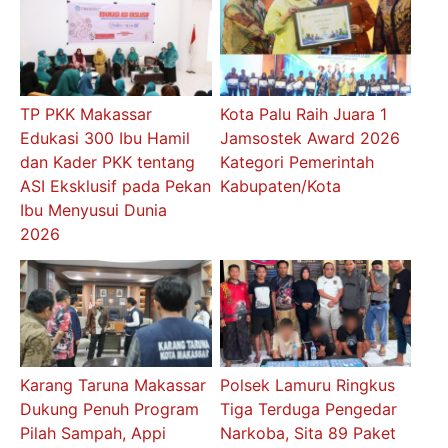
TP PKK Makassar
Kota Palu Raih Juara 1
Edukasi 300 Ibu Hamil
Jamsostek Award 2026
dan Kader PKK tentang
Kategori Pemerintah
ASI Eksklusif pada Pekan
Kabupaten/Kota
Ibu Menyusui Dunia
2026
Karang Taruna Makassar
Polsek Lamuru Ringkus
Dukung Penuh Program
Tiga Terduga Pengedar
Pilah Sampah, Appi
Narkoba, Sita 89 Paket