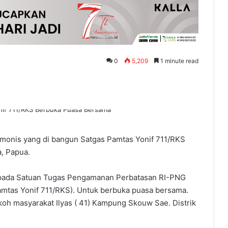
0
5,209
1 minute read
onis yang di bangun Satgas Pamtas Yonif 711/RKS
a, Papua.
kepada Satuan Tugas Pengamanan Perbatasan RI-PNG
Pamtas Yonif 711/RKS). Untuk berbuka puasa bersama.
koh masyarakat Ilyas ( 41) Kampung Skouw Sae. Distrik