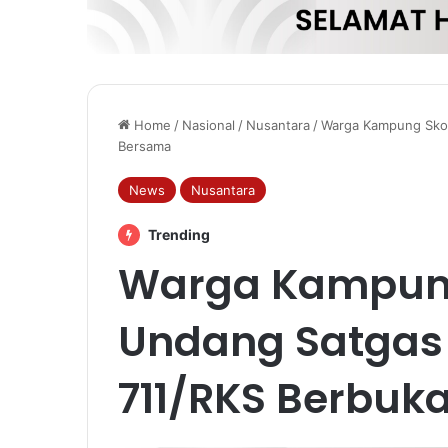
Home
/
Nasional
/
Nusantara
/
Warga Kampung Skou
Bersama
News
Nusantara
Trending
Warga Kampun
Undang Satgas 
711/RKS Berbuk