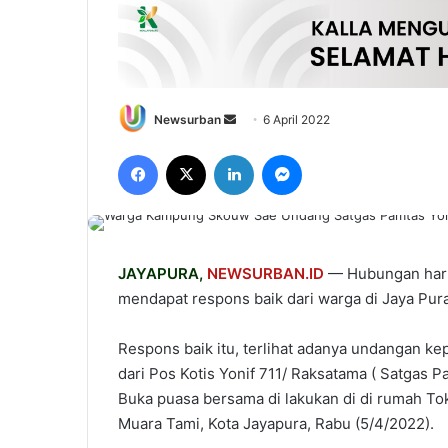
Send
Newsurban
6 April 2022
an
Facebook
X
LinkedIn
Messenger
email
JAYAPURA
,
NEWSURBAN.ID
— Hubungan harm
mendapat respons baik dari warga di Jaya Pur
Respons baik itu, terlihat adanya undangan 
dari Pos Kotis Yonif 711/ Raksatama ( Satgas 
Buka puasa bersama di lakukan di di rumah To
Muara Tami, Kota Jayapura, Rabu (5/4/2022).