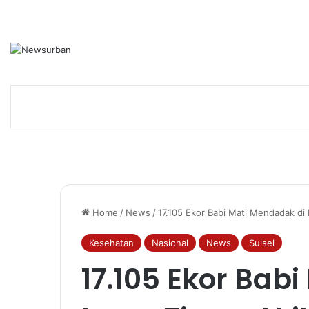
Home
/
News
/
17.105 Ekor Babi Mati Mendadak di 
Kesehatan
Nasional
News
Sulsel
17.105 Ekor Bab