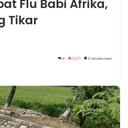
at Flu Babi Afrika,
g Tikar
0
5,271
3 minutes read