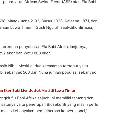
erpapar virus African Swine Fever (ASF) atau Flu Babi
98, Mangkutana 2102, Burau 1.928, Kalaena 1.871, dan
nian Luwu Timur, I Gusti Ngurah saat-dikonfirmasi,
 terendah penyebaran Flu Babi Afrika, lanjutnya,
 292 ekor dan Wotu 808 ekor.
h Nihil. Meski di dua kecamatan tersebut yaitu
abi sebanyak 560 dan Nuha jumlah populasi sebanyak
uan Ekor Babi Mendadak Mati di Luwu Timur
kit flu Babi Afrika sejuah ini memiliki tantang dan
h satunya yaitu penerapan Biosekuriti yang masih perlu
bi masih kebanyakan pemeliharaan konvensional,”