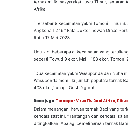
ternak milik masyarakat Luwu Timur, lantaran t
Afrika.
“Tersebar 9 kecamatan yakni Tomoni Timur 8.5
Angkona 1.249,” kata Dokter hewan Dinas Perta
Rabu 17 Mei 2023.
Untuk di beberapa di kecamatan yang terbilang
seperti Towuti 9 ekor, Malili 188 ekor, Tomoni
“Dua kecamatan yakni Wasuponda dan Nuha masi
Wasuponda memiliki jumlah populasi ternak B
403 ekor,” ucap I Gusti Ngurah.
Baca juga:
Terpapar Virus Flu Babi Afrika, Rib
Dalam menangani hewan ternak Babi yang terjang
kendala saat ini. “Tantangan dan kendala, sala
ditingkatkan. Apalagi pemeliharaan ternak Ba