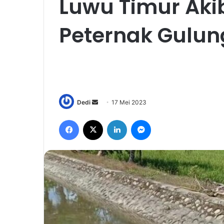
Luwu Timur Akib
Peternak Gulun
Send
Dedi
17 Mei 2023
an
Facebook
X
LinkedIn
Messenger
email