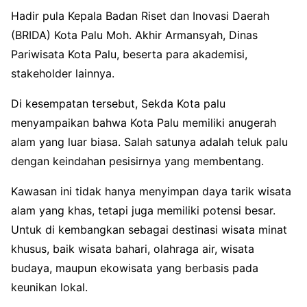
Hadir
pula
Kepala
Badan
Riset
dan
Inovasi
Daerah
(BRIDA) Kota
Palu
Moh
. Akhir
Armansyah
, Dinas
Pariwisata
Kota
Palu
,
beserta
para
akademisi
,
stakeholder
lainnya
.
Di
kesempatan
tersebut
,
Sekda
Kota
palu
menyampaikan
bahwa
Kota
Palu
memiliki
anugerah
alam
yang
luar
biasa
. Salah
satunya
adalah
teluk
palu
dengan
keindahan
pesisirnya
yang
membentang
.
Kawasan
ini
tidak
hanya
menyimpan
daya
tarik
wisata
alam
yang
khas
,
tetapi
juga
memiliki
potensi
besar
.
Untuk
di
kembangkan
sebagai
destinasi
wisata
minat
khusus
,
baik
wisata
bahari
,
olahraga
air,
wisata
budaya
,
maupun
ekowisata
yang
berbasis
pada
keunikan
lokal
.