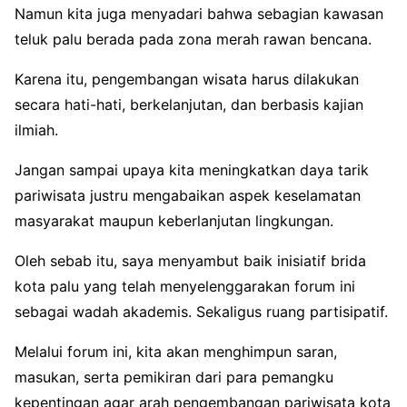
Namun
kita
juga
menyadari
bahwa
sebagian
kawasan
teluk
palu
berada
pada zona
merah
rawan
bencana
.
Karena
itu
,
pengembangan
wisata
harus
dilakukan
secara
hati-hati
,
berkelanjutan
, dan
berbasis
kajian
ilmiah
.
Jangan
sampai
upaya
kita
meningkatkan
daya
tarik
pariwisata
justru
mengabaikan
aspek
keselamatan
masyarakat
maupun
keberlanjutan
lingkungan
.
Oleh
sebab
itu
,
saya
menyambut
baik
inisiatif
brida
kota
palu
yang
telah
menyelenggarakan
forum
ini
sebagai
wadah
akademis. S
ekaligus
ruang
partisipatif
.
Melalui
forum
ini
,
kita
akan
menghimpun
saran,
masukan
,
serta
pemikiran
dari
para
pemangku
kepentingan
agar
arah
pengembangan
pariwisata
kota