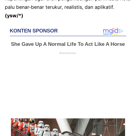
palu
benar-benar
terukur
,
realistis
, dan
aplikatif
.
(
ysw
/*)