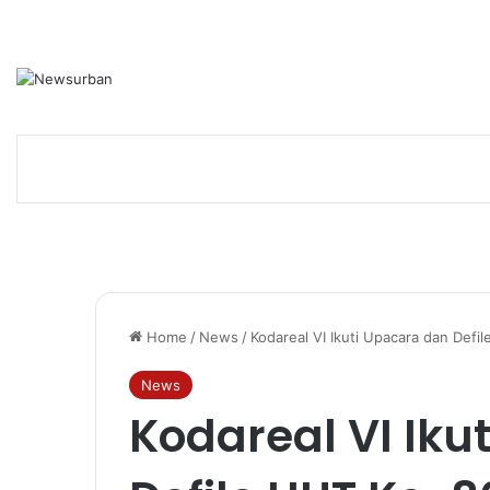
Home
/
News
/
Kodareal VI Ikuti Upacara dan Def
News
Kodareal VI Iku