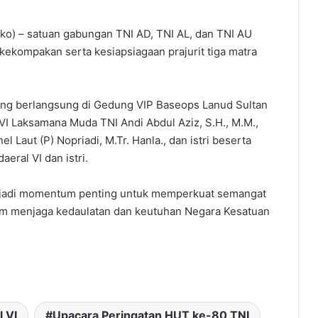
rko) – satuan gabungan TNI AD, TNI AL, dan TNI AU
ekompakan serta kesiapsiagaan prajurit tiga matra
yang berlangsung di Gedung VIP Baseops Lanud Sultan
VI Laksamana Muda TNI Andi Abdul Aziz, S.H., M.M.,
l Laut (P) Nopriadi, M.Tr. Hanla., dan istri beserta
eral VI dan istri.
njadi momentum penting untuk memperkuat semangat
lam menjaga kedaulatan dan keutuhan Negara Kesatuan
 VI
Upacara Peringatan HUT ke-80 TNI