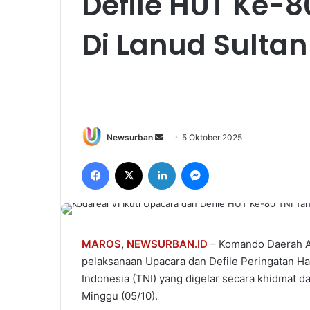
Defile HUT Ke-8
Di Lanud Sulta
Send
Newsurban
5 Oktober 2025
an
Facebook
X
LinkedIn
Messenger
email
MAROS
,
NEWSURBAN.ID
– Komando Daerah Ang
pelaksanaan Upacara dan Defile Peringatan Ha
Indonesia (TNI) yang digelar secara khidmat 
Minggu (05/10).