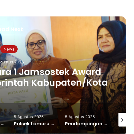
ead Next
News
Agustus 2026
ara 1 Jamsostek Award
erintah Kabupaten/Kota
5 Agustus 2026
5 Agustus 2026
5 Agustu
Karang Taruna Makassar Dukung Penuh Program Pilah Sampah, Appi Perkuat Peran sebagai Pilar Sosial
Polsek Lamuru Ringkus Tiga Terduga Pengedar Narkoba, Sita 89 Paket Sabu Siap Edar
Pendampingan Kalla Institute Bantu IRT Sambusa Pangkep Tingkatkan Produksi dan Pemasaran Digital