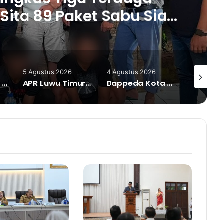
Sita 89 Paket Sabu Siap
Edar
5 Agustus 2026
4 Agustus 2026
4 Agustu
Pendampingan Kalla Institute Bantu IRT Sambusa Pangkep Tingkatkan Produksi dan Pemasaran Digital
APR Luwu Timur Datangi DPD PDI Perjuangan Sulsel, Desak Evaluasi Ketua DPRD Lutim
Bappeda Kota Palu Kick Off Bimtek Penginputan dan Pengukuran IPKD TA 2025