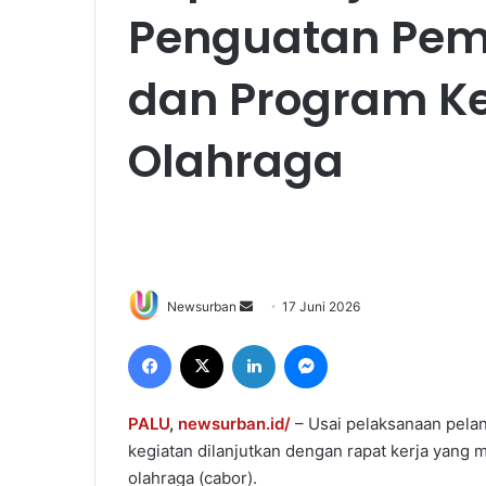
Penguatan Pem
dan Program K
Olahraga
Send
Newsurban
17 Juni 2026
an
Facebook
X
LinkedIn
Messenger
email
PALU
,
newsurban.id/
– Usai pelaksanaan pela
kegiatan dilanjutkan dengan rapat kerja yang
olahraga (cabor).