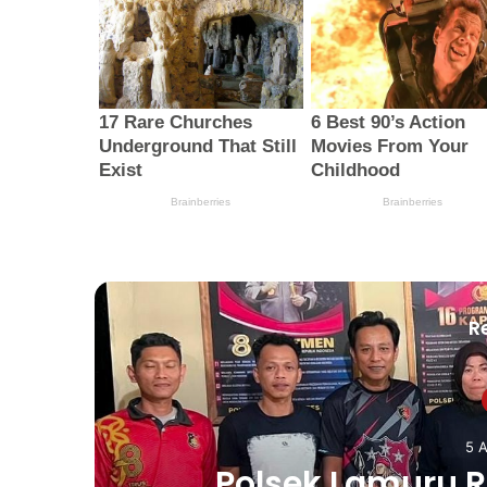
R
5 
h
Polsek Lamuru R