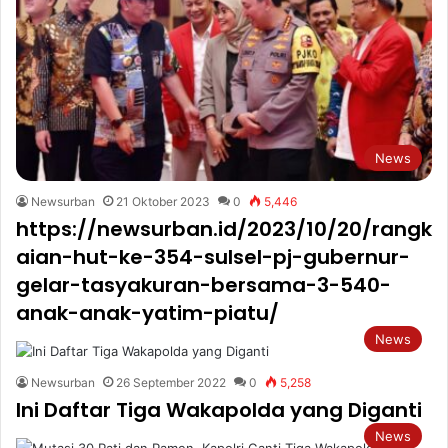
News
Newsurban
21 Oktober 2023
0
5,446
https://newsurban.id/2023/10/20/rangk
aian-hut-ke-354-sulsel-pj-gubernur-
gelar-tasyakuran-bersama-3-540-
anak-anak-yatim-piatu/
News
Newsurban
26 September 2022
0
5,258
Ini Daftar Tiga Wakapolda yang Diganti
News