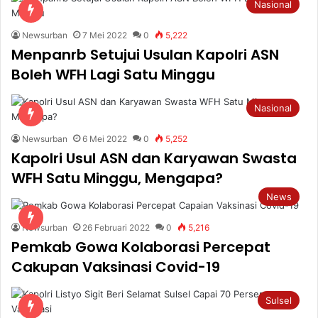
Nasional
Newsurban
7 Mei 2022
0
5,222
Menpanrb Setujui Usulan Kapolri ASN
Boleh WFH Lagi Satu Minggu
Nasional
Newsurban
6 Mei 2022
0
5,252
Kapolri Usul ASN dan Karyawan Swasta
WFH Satu Minggu, Mengapa?
News
Newsurban
26 Februari 2022
0
5,216
Pemkab Gowa Kolaborasi Percepat
Cakupan Vaksinasi Covid-19
Sulsel