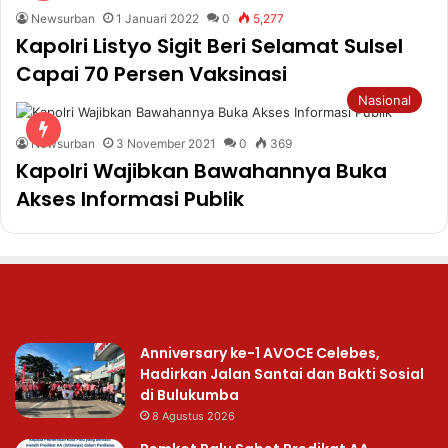
Newsurban
1 Januari 2022
0
5,277
Kapolri Listyo Sigit Beri Selamat Sulsel
Capai 70 Persen Vaksinasi
Nasional
Newsurban
3 November 2021
0
369
Kapolri Wajibkan Bawahannya Buka
Akses Informasi Publik
Recent Posts
Anniversary ke-1 AVOCE Celebes,
Hadirkan Jalan Santai dan Bakti Sosial
di Bulukumba
8 Agustus 2026