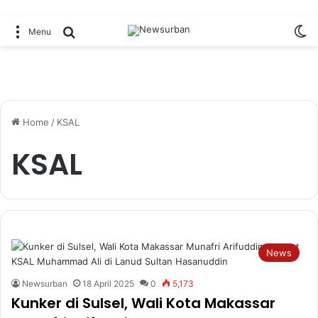
Sw
Search for
Menu
Home
/
KSAL
KSAL
News
Newsurban
18 April 2025
0
5,173
Kunker di Sulsel, Wali Kota Makassar