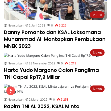
Metro
Newsurban
2 Juni 2023
0
5,225
Danny Pomanto dan KSAL Laksamana
Muhammad Ali Mantapkan Pembukaan
MNEK 2023
News
Newsurban
28 November 2022
0
5,213
Harta Yudo Margono Calon Panglima
TNI Capai Rp17,9 Miliar
News
Newsurban
2 Maret 2022
0
5,258
Rapim TNI AL 2022, KSAL Minta