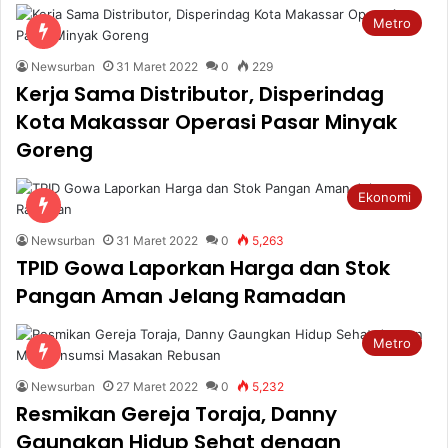
Metro
Newsurban
31 Maret 2022
0
229
Kerja Sama Distributor, Disperindag
Kota Makassar Operasi Pasar Minyak
Goreng
Ekonomi
Newsurban
31 Maret 2022
0
5,263
TPID Gowa Laporkan Harga dan Stok
Pangan Aman Jelang Ramadan
Metro
Newsurban
27 Maret 2022
0
5,232
Resmikan Gereja Toraja, Danny
Gaungkan Hidup Sehat dengan