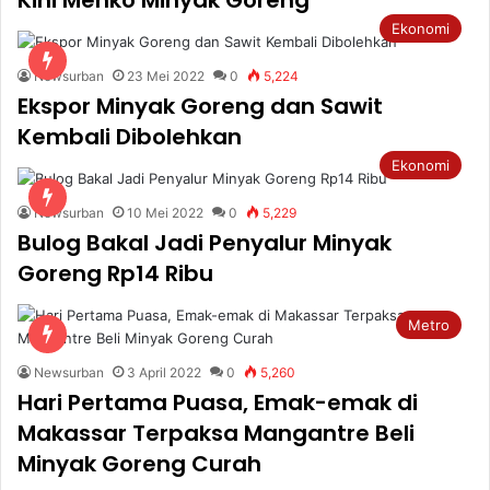
Ekonomi
Newsurban
23 Mei 2022
0
5,224
Ekspor Minyak Goreng dan Sawit
Kembali Dibolehkan
Ekonomi
Newsurban
10 Mei 2022
0
5,229
Bulog Bakal Jadi Penyalur Minyak
Goreng Rp14 Ribu
Metro
Newsurban
3 April 2022
0
5,260
Hari Pertama Puasa, Emak-emak di
Makassar Terpaksa Mangantre Beli
Minyak Goreng Curah