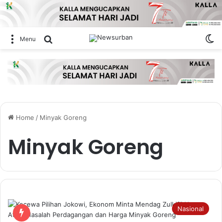
Sw
Search for
Menu
Home
/
Minyak Goreng
Minyak Goreng
Nasional