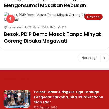
Mengonsumsi Masakan Rebusan
Nasional
Newsurban
27 Maret 2022
0
278
Besok, PDIP Demo Masak Tanpa Minyak
Goreng Dibuka Megawati
Next page
Recent Posts
Polsek Lamuru Ringkus Tiga Terduga
Pengedar Narkoba, Sita 89 Paket Sabu
Siap Edar
5 Agustus 2026