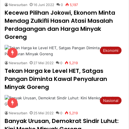
Newsurban
16 Juni 2022
0
5,197
Kecewa Pilihan Jokowi, Ekonom Minta
Mendag Zulkifli Hasan Atasi Masalah
Perdagangan dan Harga Minyak
Goreng
Ekonomi
Newsurban
27 Mei 2022
0
5,219
Tekan Harga ke Level HET, Satgas
Pangan Diminta Kawal Penyaluran
Minyak Goreng
Nasional
Newsurban
25 Mei 2022
0
5,219
Banyak Urusan, Demokrat Sindir Luhut:
Kini Menko Minyak Goreng