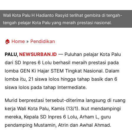
Wali Kota Palu H Hadianto Rasyid terlihat gembira di tengah-
tengah pelajar Kota Palu yang meraih prestasi nasional.
🏠 Home
»
Pendidikan
PALU,
NEWSURBAN.ID
— Puluhan pelajar Kota Palu
dari SD Inpres 6 Lolu berhasil meraih prestasi pada
lomba GEN Ki Hajar STEM Tingkat Nasional. Dalam
lomba itu, 21 siswa lolos hingga tahap basik dan 6
siswa lolos pada tahap Intermediate.
Murid berprestasi tersebut-diterima langsung di ruang
kerja Wali Kota Palu, Kamis (13/1). Ikut mendampingi
mereka, Kepala SD Inpres 6 Lolu, Arham L, guru
pendamping Mustamin, Atr
in dan Awhal Ahmad.