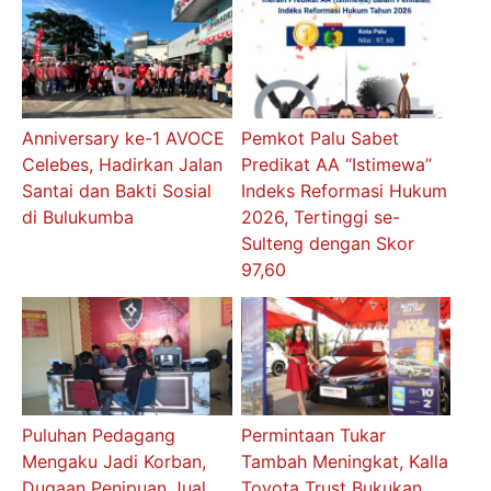
Anniversary ke-1 AVOCE
Pemkot Palu Sabet
Celebes, Hadirkan Jalan
Predikat AA “Istimewa”
Santai dan Bakti Sosial
Indeks Reformasi Hukum
di Bulukumba
2026, Tertinggi se-
Sulteng dengan Skor
97,60
Puluhan Pedagang
Permintaan Tukar
Mengaku Jadi Korban,
Tambah Meningkat, Kalla
Dugaan Penipuan Jual
Toyota Trust Bukukan