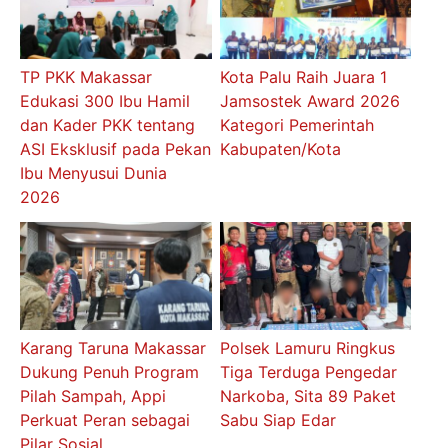
TP PKK Makassar
Kota Palu Raih Juara 1
Edukasi 300 Ibu Hamil
Jamsostek Award 2026
dan Kader PKK tentang
Kategori Pemerintah
ASI Eksklusif pada Pekan
Kabupaten/Kota
Ibu Menyusui Dunia
2026
Karang Taruna Makassar
Polsek Lamuru Ringkus
Dukung Penuh Program
Tiga Terduga Pengedar
Pilah Sampah, Appi
Narkoba, Sita 89 Paket
Perkuat Peran sebagai
Sabu Siap Edar
Pilar Sosial