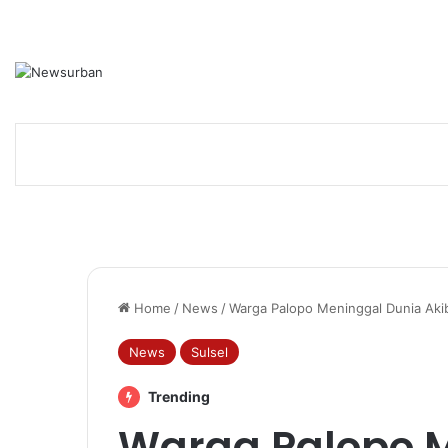
Home
/
News
/
Warga Palopo Meninggal Dunia Akib
News
Sulsel
Trending
Warga Palopo 