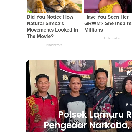
R
5 
Pendampingan Kall
ap
Sambusa Pangkep