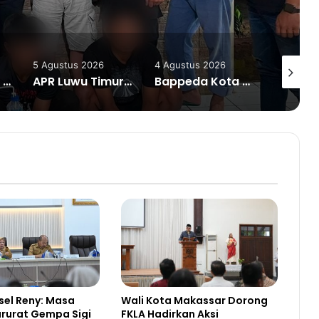
saran Digital
4 Agustus 2026
4 Agustus 2026
4 Agustu
APR Luwu Timur Datangi DPD PDI Perjuangan Sulsel, Desak Evaluasi Ketua DPRD Lutim
Bappeda Kota Palu Kick Off Bimtek Penginputan dan Pengukuran IPKD TA 2025
Pegiat Hukum Muhammad Yamin Bedah Akar Konflik Agraria Laoli Luwu Timur, Soroti Tiga Dugaan Persoalan Administrasi Pertanahan
sel Reny: Masa
Wali Kota Makassar Dorong
arurat Gempa Sigi
FKLA Hadirkan Aksi