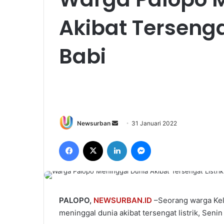
Akibat Tersenga
Babi
Send
Newsurban
31 Januari 2022
an
Facebook
X
LinkedIn
Messenger
email
PALOPO,
NEWSURBAN.ID
–Seorang warga Kel
meninggal dunia akibat tersengat listrik, Senin