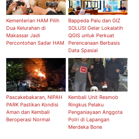
Kementerian HAM Pilih
Bappeda Palu dan GIZ
Dua Kelurahan di
SOLUSI Gelar Lokalatih
Makassar Jadi
QGIS untuk Perkuat
Percontohan Sadar HAM
Perencanaan Berbasis
Data Spasial
Pascakebakaran, NIPAH
Kembali Unit Resmob
PARK Pastikan Kondisi
Ringkus Pelaku
Aman dan Kembali
Penganiayaan Anggota
Beroperasi Normal
Polri di Lapangan
Merdeka Bone