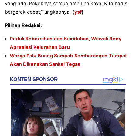
yang ada. Pokoknya semua ambil baiknya. Kita harus
bergerak cepat,” ungkapnya.
(
ysf
)
Pilihan Redaksi:
Peduli Kebersihan dan Keindahan, Wawali Reny
Apresiasi Kelurahan Baru
Warga Palu Buang Sampah Sembarangan Tempat
Akan Dikenakan Sanksi Tegas