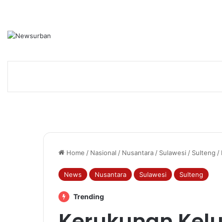
Home
/
Nasional
/
Nusantara
/
Sulawesi
/
Sulteng
/
News
Nusantara
Sulawesi
Sulteng
Trending
Kerukunan Kel