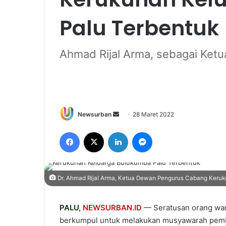
Palu Terbentuk
Ahmad Rijal Arma, sebagai Ket
Send
Newsurban
28 Maret 2022
an
Facebook
X
LinkedIn
Messenger
email
Dr. Ahmad Rijal Arma, Ketua Dewan Pengurus Cabang Keruk
PALU
,
NEWSURBAN.ID
— Seratusan orang war
berkumpul untuk melakukan musyawarah pemb