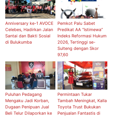
Anniversary ke-1 AVOCE
Pemkot Palu Sabet
Celebes, Hadirkan Jalan
Predikat AA “Istimewa”
Santai dan Bakti Sosial
Indeks Reformasi Hukum
di Bulukumba
2026, Tertinggi se-
Sulteng dengan Skor
97,60
Puluhan Pedagang
Permintaan Tukar
Mengaku Jadi Korban,
Tambah Meningkat, Kalla
Dugaan Penipuan Jual
Toyota Trust Bukukan
Beli Telur Dilaporkan ke
Penjualan Fantastis di