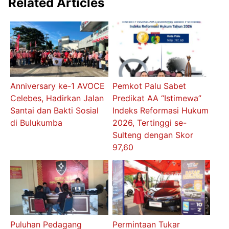
Related Articles
Anniversary ke-1 AVOCE
Pemkot Palu Sabet
Celebes, Hadirkan Jalan
Predikat AA “Istimewa”
Santai dan Bakti Sosial
Indeks Reformasi Hukum
di Bulukumba
2026, Tertinggi se-
Sulteng dengan Skor
97,60
Puluhan Pedagang
Permintaan Tukar