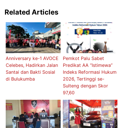
Related Articles
Anniversary ke-1 AVOCE
Pemkot Palu Sabet
Celebes, Hadirkan Jalan
Predikat AA “Istimewa”
Santai dan Bakti Sosial
Indeks Reformasi Hukum
di Bulukumba
2026, Tertinggi se-
Sulteng dengan Skor
97,60