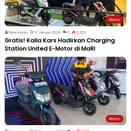
Metro
Newsurban
17 Januari 2024
0
5,205
Gratis! Kalla Kars Hadirkan Charging
Station United E-Motor di MaRI
Metro