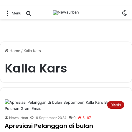
Sw
Search for
Menu
Home
/
Kalla Kars
Kalla Kars
Bisnis
Newsurban
19 September 2024
0
5,197
Apresiasi Pelanggan di bulan