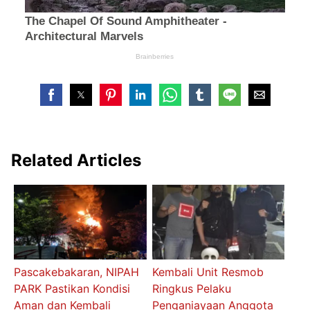
Related Articles
Pascakebakaran, NIPAH
Kembali Unit Resmob
PARK Pastikan Kondisi
Ringkus Pelaku
Aman dan Kembali
Penganiayaan Anggota