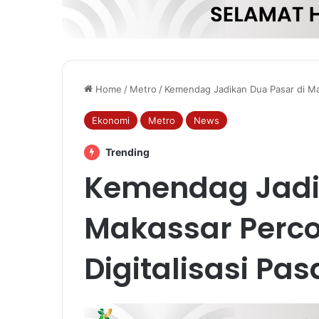
Home
/
Metro
/
Kemendag Jadikan Dua Pasar di Mak
Ekonomi
Metro
News
Trending
Kemendag Jadi
Makassar Perc
Digitalisasi Pa