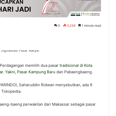
0
5,248
1 minute read
Perdagangan memilih dua pas
ar tradisional di
Kota
sar. Yakni, Pasar Kampung Baru d
an Pabaengbaeng.
SPARINDO), Saharuddin Ridwan menyebutkan, ada 9
m Tokopedia.
aeng-baeng perwakilan dari Makassar sebagai pasar