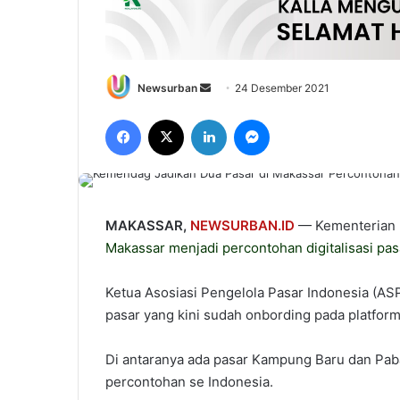
Send
Newsurban
24 Desember 2021
an
Facebook
X
LinkedIn
Messenger
email
MAKASSAR,
NEWSURBAN.ID
— Kementerian 
Makassar
menjadi percontohan digitalisasi pa
Ketua Asosiasi Pengelola Pasar Indonesia (A
pasar yang kini sudah onbording pada platfor
Di antaranya ada pasar Kampung Baru dan Pab
percontohan se Indonesia.