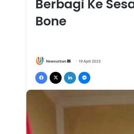
Berbagi Ke Ses
Bone
Send
Newsurban
19 April 2023
an
Facebook
X
LinkedIn
Messenger
email