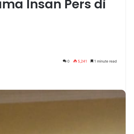
ama Insan Pers di
0
5,241
1 minute read