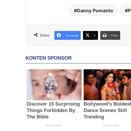
Danny Pomanto
P
Share
Facebook
X
Print