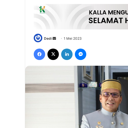
Send
Dedi
1 Mei 2023
an
Facebook
X
LinkedIn
Messenger
email