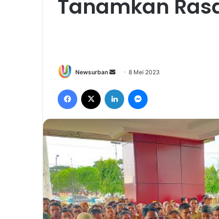
Tanamkan Ras
Send
Newsurban
8 Mei 2023
an
Facebook
X
LinkedIn
Messenger
email