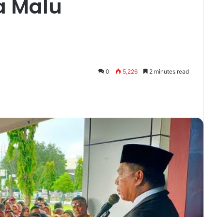
a Malu
0
5,226
2 minutes read