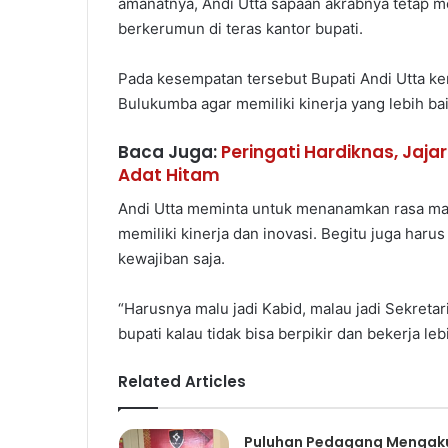
amanatnya, Andi Utta sapaan akrabnya tetap 
berkerumun di teras kantor bupati.
Pada kesempatan tersebut Bupati Andi Utta k
Bulukumba agar memiliki kinerja yang lebih bai
Baca Juga:
Peringati Hardiknas, Ja
Adat Hitam
Andi Utta meminta untuk menanamkan rasa malu d
memiliki kinerja dan inovasi. Begitu juga har
kewajiban saja.
“Harusnya malu jadi Kabid, malau jadi Sekretaris
bupati kalau tidak bisa berpikir dan bekerja le
Related Articles
Puluhan Pedagang Mengak