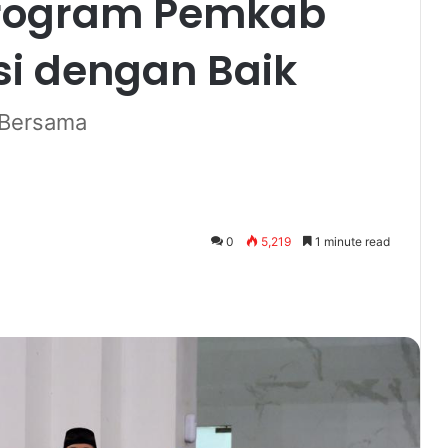
rogram Pemkab
si dengan Baik
a Bersama
0
5,219
1 minute read