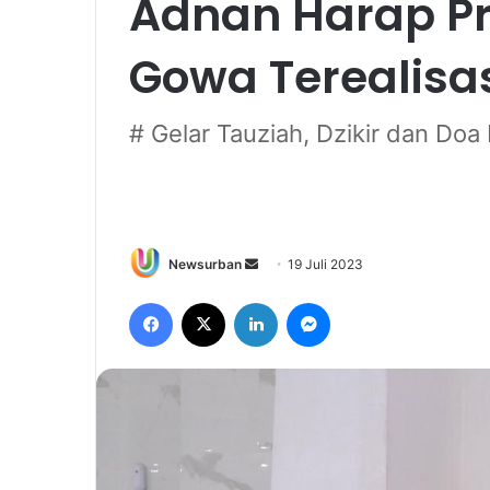
Adnan Harap P
Gowa Terealisa
# Gelar Tauziah, Dzikir dan Do
Send
Newsurban
19 Juli 2023
an
Facebook
X
LinkedIn
Messenger
email