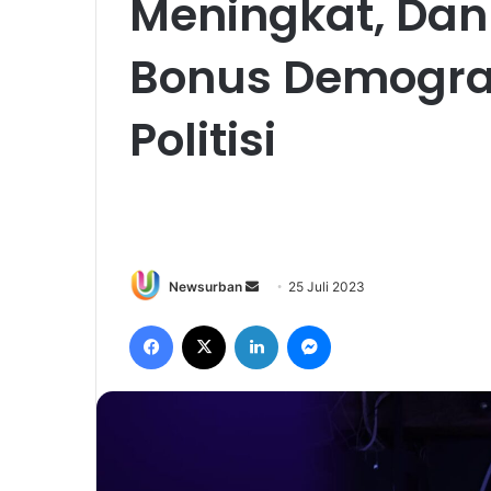
Meningkat, Dan
Bonus Demografi
Politisi
Send
Newsurban
25 Juli 2023
an
Facebook
X
LinkedIn
Messenger
email