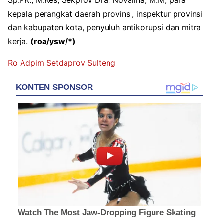
Sp.PK., M.Kes, Sekprov Dra. Novalina, M.M, para
kepala perangkat daerah provinsi, inspektur provinsi
dan kabupaten kota, penyuluh antikorupsi dan mitra
kerja.
(roa/ysw/*)
Ro Adpim Setdaprov Sulteng