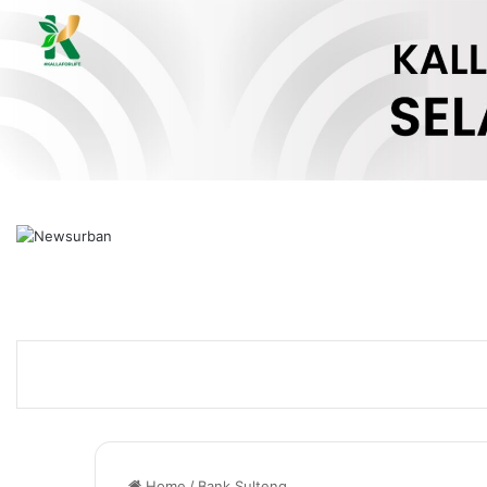
Home
/
Bank Sulteng