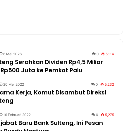
6 Mei 2026
0
5,114
teng Serahkan Dividen Rp4,5 Miliar
 Rp500 Juta ke Pemkot Palu
20 Mei 2022
0
5,232
tama Kerja, Komut Disambut Direksi
lteng
16 Februari 2022
0
5,275
ejabat Baru Bank Sulteng, Ini Pesan
r Rusdy Mastura