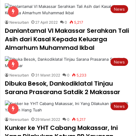
News
Newsurban
27 April 2022
0
5,217
Danlantamal VI Makassar Serahkan Tali
Asih dari Kasal Kepada Keluarga
Almarhum Muhammad Ikbal
News
Newsurban
31 Maret 2022
0
5,233
Dibuka Besok, Dankodiklatal Tinjau
Sarana Prasarana Satdik 2 Makassar
News
Newsurban
29 Maret 2022
0
5,217
Kunker ke YHT Cabang Makassar, Ini