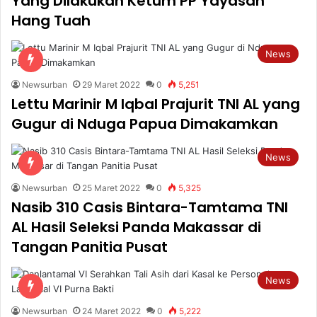
Yang Dilakukan Ketum PP Yayasan
Hang Tuah
News
Newsurban
29 Maret 2022
0
5,251
Lettu Marinir M Iqbal Prajurit TNI AL yang
Gugur di Nduga Papua Dimakamkan
News
Newsurban
25 Maret 2022
0
5,325
Nasib 310 Casis Bintara-Tamtama TNI
AL Hasil Seleksi Panda Makassar di
Tangan Panitia Pusat
News
Newsurban
24 Maret 2022
0
5,222