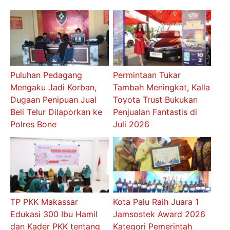
Puluhan Pedagang
Permintaan Tukar
Mengaku Jadi Korban,
Tambah Meningkat, Kalla
Dugaan Penipuan Jual
Toyota Trust Bukukan
Beli Telur Dilaporkan ke
Penjualan Fantastis di
Polres Bone
Juli 2026
TP PKK Makassar
Kota Palu Raih Juara 1
Edukasi 300 Ibu Hamil
Jamsostek Award 2026
dan Kader PKK tentang
Kategori Pemerintah