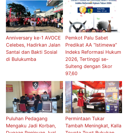
Anniversary ke-1 AVOCE
Pemkot Palu Sabet
Celebes, Hadirkan Jalan
Predikat AA “Istimewa”
Santai dan Bakti Sosial
Indeks Reformasi Hukum
di Bulukumba
2026, Tertinggi se-
Sulteng dengan Skor
97,60
Puluhan Pedagang
Permintaan Tukar
Mengaku Jadi Korban,
Tambah Meningkat, Kalla
Dugaan Penipuan Jual
Toyota Trust Bukukan