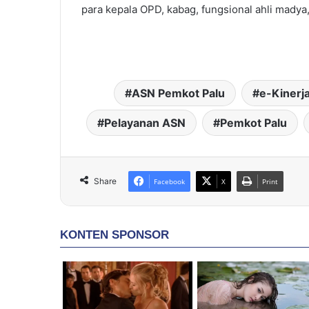
para kepala OPD, kabag, fungsional ahli mady
ASN Pemkot Palu
e-Kinerj
Pelayanan ASN
Pemkot Palu
Share
Facebook
X
Print