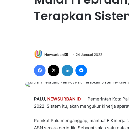
Terapkan Siste
Send
Newsurban
24 Januari 2022
an
Facebook
X
LinkedIn
Messenger
email
PALU,
NEWSURBAN.ID
— Pemerintah Kota Palu
2022. Sistem itu, akan mengukur kinerja aparat
Pemkot Palu menganggap, manfaat E Kinerja s
ASN secara periodik. Sebagai salah satu data 