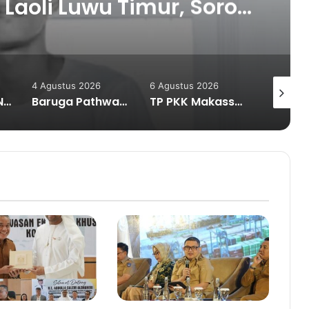
 Laoli Luwu Timur, Soroti
soalan Administrasi
tanahan
4 Agustus 2026
6 Agustus 2026
6 Agustu
Mahasiswa KKN Unhas Rancang Fasilitas Bank Sampah Berkelanjutan di Kelurahan Kassi Pangkep
Baruga Pathway Resmi Diluncurkan, SMA Islam Athirah Siapkan Siswa Tembus Kampus Internasional
TP PKK Makassar Edukasi 300 Ibu Hamil dan Kader PKK tentang ASI Eksklusif pada Pekan Ibu Menyusui Dunia 2026