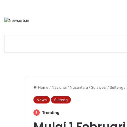
Home
/
Nasional
/
Nusantara
/
Sulawesi
/
Sulteng
/
News
Sulteng
Trending
Mulai 1 Februar