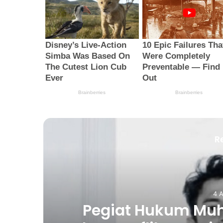
R
4 
Pegiat Hukum M