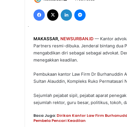
an
Facebook
X
LinkedIn
Messenger
email
MAKASSAR
,
NEWSURBAN.ID
— Kantor advoka
Partners resmi-dibuka. Jenderal bintang dua P
mengabdikan diri sebagai sebagai advokat. Deng
menegakkan keadilan.
Pembukaan kantor Law Firm Dr Burhanuddin And
Sultan Alauddin, Kompleks Ruko Permatasari N
Sejumlah pejabat sipil, pejabat aparat penegak
sejumlah rektor, guru besar, politikus, tokoh, 
Baca Juga:
Dirikan Kantor Law Firm Burhanudd
Pembela Pencari Keadilan