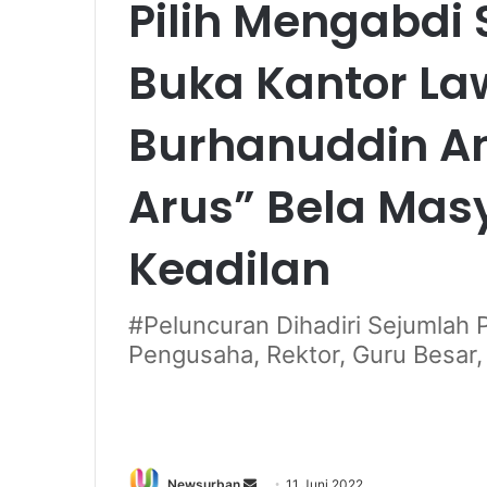
Pilih Mengabdi
Buka Kantor La
Burhanuddin An
Arus” Bela Mas
Keadilan
#Peluncuran Dihadiri Sejumlah 
Pengusaha, Rektor, Guru Besar, 
Send
Newsurban
11 Juni 2022