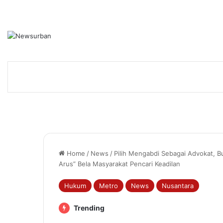
Home
/
News
/
Pilih Mengabdi Sebagai Advokat, B
Arus” Bela Masyarakat Pencari Keadilan
Hukum
Metro
News
Nusantara
Trending