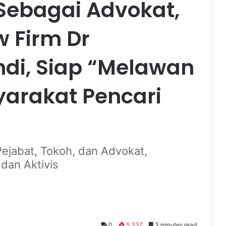
 Sebagai Advokat,
w Firm Dr
di, Siap “Melawan
yarakat Pencari
Pejabat, Tokoh, dan Advokat,
dan Aktivis
0
5,337
3 minutes read