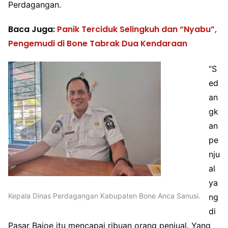
Perdagangan.
Baca Juga:
Panik Terciduk Selingkuh dan “Nyabu”,
Pengemudi di Bone Tabrak Dua Kendaraan
“S
ed
an
gk
an
pe
nju
al
ya
Kepala Dinas Perdagangan Kabupaten Bone Anca Sanusi.
ng
di
Pasar Bajoe itu mencapai ribuan orang penjual. Yang