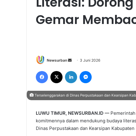
Literasi: Doro
Gemar Membaca
Send
Newsurban
3 Juni 2026
an
Facebook
X
LinkedIn
Messenger
email
Terselenggarakan di Dinas Perpustakaan dan Kearsipan Kab
LUWU TIMUR, NEWSURBAN.ID —
Pemerintah
komitmennya dalam mendukung budaya literasi 
Dinas Perpustakaan dan Kearsipan Kabupaten 