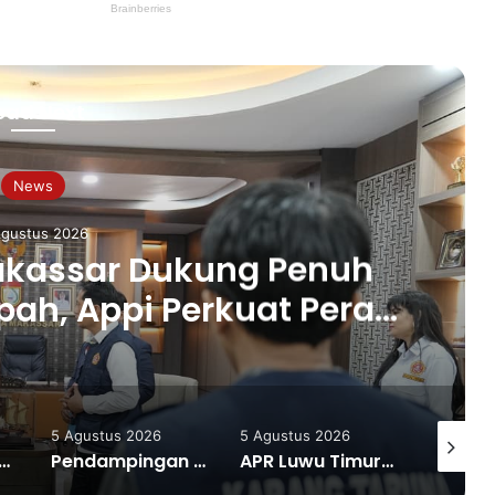
ead Next
News
Agustus 2026
akassar Dukung Penuh
ah, Appi Perkuat Peran
 Pilar Sosial
5 Agustus 2026
5 Agustus 2026
4 Agustu
Ringkus Tiga Terduga Pengedar Narkoba, Sita 89 Paket Sabu Siap Edar
Pendampingan Kalla Institute Bantu IRT Sambusa Pangkep Tingkatkan Produksi dan Pemasaran Digital
APR Luwu Timur Datangi DPD PDI Perjuangan Sulsel, Desak Evaluasi Ketua DPRD Lutim