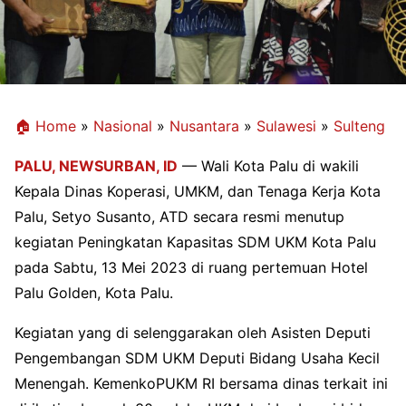
🏠 Home
»
Nasional
»
Nusantara
»
Sulawesi
»
Sulteng
PALU,
NEWSURBAN, ID
— Wali Kota Palu di wakili
Kepala Dinas Koperasi, UMKM, dan Tenaga Kerja Kota
Palu, Setyo Susanto, ATD secara resmi menutup
kegiatan Peningkatan Kapasitas SDM UKM Kota Palu
pada Sabtu, 13 Mei 2023 di ruang pertemuan Hotel
Palu Golden, Kota Palu.
Kegiatan yang di selenggarakan oleh Asisten Deputi
Pengembangan SDM UKM Deputi Bidang Usaha Kecil
Menengah. KemenkoPUKM RI bersama dinas terkait ini