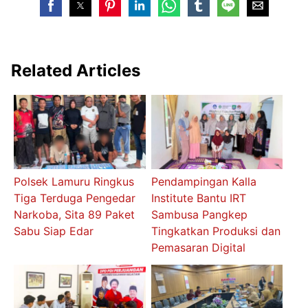
Related Articles
Polsek Lamuru Ringkus
Pendampingan Kalla
Tiga Terduga Pengedar
Institute Bantu IRT
Narkoba, Sita 89 Paket
Sambusa Pangkep
Sabu Siap Edar
Tingkatkan Produksi dan
Pemasaran Digital