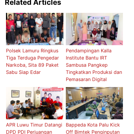
Related Articles
Polsek Lamuru Ringkus
Pendampingan Kalla
Tiga Terduga Pengedar
Institute Bantu IRT
Narkoba, Sita 89 Paket
Sambusa Pangkep
Sabu Siap Edar
Tingkatkan Produksi dan
Pemasaran Digital
APR Luwu Timur Datangi
Bappeda Kota Palu Kick
DPD PDI Perjuangan
Off Bimtek Penginputan