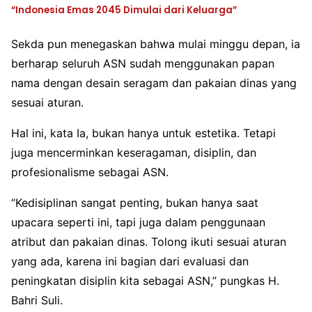
“Indonesia Emas 2045 Dimulai dari Keluarga”
Sekda pun menegaskan bahwa mulai minggu depan, ia
berharap seluruh ASN sudah menggunakan papan
nama dengan desain seragam dan pakaian dinas yang
sesuai aturan.
Hal ini, kata Ia, bukan hanya untuk estetika. Tetapi
juga mencerminkan keseragaman, disiplin, dan
profesionalisme sebagai ASN.
“Kedisiplinan sangat penting, bukan hanya saat
upacara seperti ini, tapi juga dalam penggunaan
atribut dan pakaian dinas. Tolong ikuti sesuai aturan
yang ada, karena ini bagian dari evaluasi dan
peningkatan disiplin kita sebagai ASN,” pungkas H.
Bahri Suli.