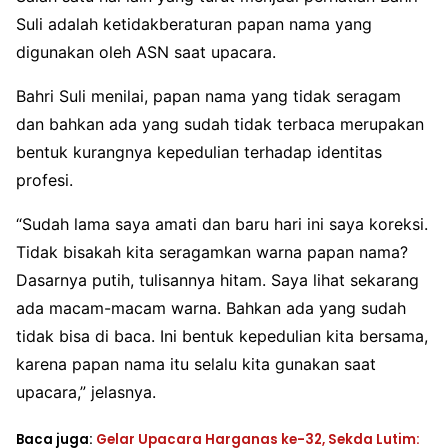
Suli adalah ketidakberaturan papan nama yang
digunakan oleh ASN saat upacara.
Bahri Suli menilai, papan nama yang tidak seragam
dan bahkan ada yang sudah tidak terbaca merupakan
bentuk kurangnya kepedulian terhadap identitas
profesi.
“Sudah lama saya amati dan baru hari ini saya koreksi.
Tidak bisakah kita seragamkan warna papan nama?
Dasarnya putih, tulisannya hitam. Saya lihat sekarang
ada macam-macam warna. Bahkan ada yang sudah
tidak bisa di baca. Ini bentuk kepedulian kita bersama,
karena papan nama itu selalu kita gunakan saat
upacara,” jelasnya.
Baca juga:
Gelar Upacara Harganas ke-32, Sekda Lutim: