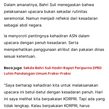
Dalam amanatnya, Bahri Suli menegaskan bahwa
pelaksanaan upacara bukan sekadar rutinitas
seremonial. Namun menjadi refleksi dari kesadaran
sebagai abdi negara.
Ia menyoroti pentingnya kehadiran ASN dalam
upacara dengan penuh kesadaran. Serta
memperhatikan penggunaan atribut dan pakaian dinas
sesuai ketentuan.
Baca juga:
Sekda Bahri Suli Hadiri Rapat Paripurna DPRD
Lutim Pandangan Umum Fraksi-Fraksi
“Saya berharap kehadiran kita untuk melaksanakan
upacara ini betul-betul dengan kesadaran penuh. Hari
ini saya melihat kita berpakaian KORPRI. Tapi ada yang
tidak lengkap. Kalau berpakaian KORPRI, harus