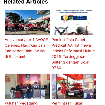
Related Articles
Anniversary ke-1 AVOCE
Pemkot Palu Sabet
Celebes, Hadirkan Jalan
Predikat AA “Istimewa”
Santai dan Bakti Sosial
Indeks Reformasi Hukum
di Bulukumba
2026, Tertinggi se-
Sulteng dengan Skor
97,60
Puluhan Pedagang
Permintaan Tukar